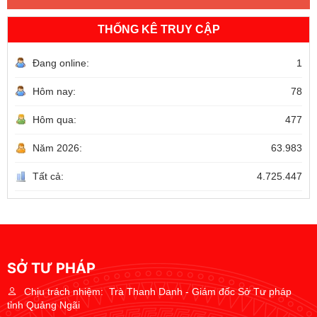
THỐNG KÊ TRUY CẬP
Đang online:
1
Hôm nay:
78
Hôm qua:
477
Năm 2026:
63.983
Tất cả:
4.725.447
SỞ TƯ PHÁP
Chịu trách nhiệm:
Trà Thanh Danh - Giám đốc Sở Tư pháp
tỉnh Quảng Ngãi