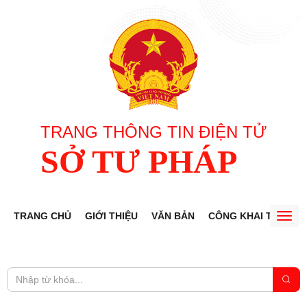
TRANG THÔNG TIN ĐIỆN TỬ
SỞ TƯ PHÁP
TRANG CHỦ
GIỚI THIỆU
VĂN BẢN
CÔNG KHAI THỦ TỤ
Togg
navig