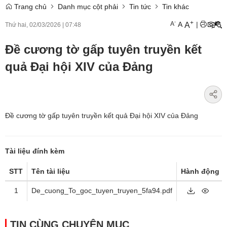
Trang chủ
Danh mục cột phải
Tin tức
Tin khác
+
-
A
A
|
A
Thứ hai, 02/03/2026
|
07:48
Đề cương tờ gấp tuyên truyền kết
quả Đại hội XIV của Đảng
Đề cương tờ gấp tuyên truyền kết quả Đại hội XIV của Đảng
Tài liệu đính kèm
STT
Tên tài liệu
Hành động
1
De_cuong_To_goc_tuyen_truyen_5fa94.pdf
TIN CÙNG CHUYÊN MỤC